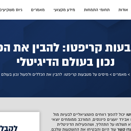
אודות
תחומי התמחות
מידע מקצועי
מאמרים
גיוס משקיעים
עות קריפטו: להבין את הכ
נכון בעולם הדיגיטלי
מאמרים
>
מיסים על מטבעות קריפטו: להבין את הכללים ולפעול נכון בעולם ה
טו
יכול להפוך רווחים פוטנציאליים לבעיות מול
אבירד יועצים פיננסים, המורכב ממומחים יוצאי
א תשלמו על התהליך, ושהפעילות הדיגיטלית
לקבלת
רו קשר
עוד היום והבטיחו את ההשקעות שלכם.