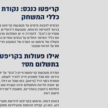
קריפטו כנכס: נקודת
כללי המשחק
הבסיס להבנת
מיסים על מטבעות קריפטו
בי
בניגוד לתפיסה הרווחת, מטבעות דיגיטליים 
מוגדרים כ"נכס". להגדרה זו יש השלכות מרח
את כללי המיסוי החלים על נכסים אחרים כמ
פעולה של מימוש או המרה של המטבע הדיגי
מס על הרווח שנצבר.
אילו פעולות בקריפט
בתשלום מס?
הגדרת מטבעות קריפטוגרפיים כ"נכס" על ידי
אירועי מס שכל משקיע חייב להכיר לעומק. 
תמורת כסף רגיל (פיאט), כמו שקל או דולר, 
אך חובת הדיווח והתשלום אינה נעצרת שם
החלפת ביטקוין באת'ריום, נחשבת ל"מכירה"
חישוב רווח.
באופן דומה, שימוש בקריפטו לרכישת מוצר 