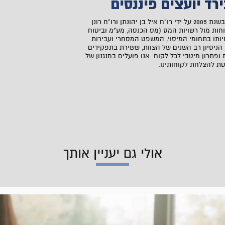
רד יועצים פיננסים
אבירד יועצים פיננסים, שהוקם בשנת 2005 על ידי רו"ח איל בן יהונתן ורו"ח רונן
חות מול רשויות המס (מס הכנסה, מע"מ וביטוח
יותו בתחומי המיסוי, המשפט המסחרי ועבירות
. הניסיון רב השנים של הצוות, ששירת בתפקידים
ופתרון מיטבי לכל לקוח. אנו פועלים במנגנון של
ת להצלחת לקוחותינו.
אולי גם יעניין אותך