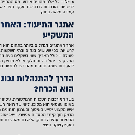
NFTs – כל אלה מהווים אירועי מס המחיי
לרשויות. מורכבות זו דורשת מעקב קפדני א
עמידה מלאה בחוק.
אתגר התיעוד: האחרי
המשקיע
אחד האתגרים הגדולים ביותר בתחום הוא הי
לרשויות, כפי שעושים בנקים ובתי השקעות.
פעולה – כולל תאריך, שווי בשקלים בעת הר
המשקיע. ניהול רישום חלקי או לא מדויק מ
להערכות שומה גבוהות מהנדרש, לקנסות כב
הדרך להתנהלות נכונה
הוא הכרח?
בשל המורכבות הטכנית הרגולטורית, ניסיון
באופן עצמאי הוא מסוכן. ליווי של רואה ח
איש מקצוע יסייע באיסוף ובארגון הנתונים 
מדויק תוך קיזוז הפסדים אפשרי, וייצג אתכ
מבטיחה עמידה בחוק, אלא גם מאפשרת תכ
ומעניק שקט נפשי.