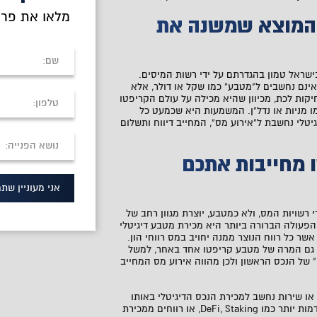
מלאו את פרט
 המוצא שמשנה את
שראל טמון בהגדרתם על ידי רשות המיסים.
אינם נחשבים ל"מטבע" כמו שקל או דולר, אלא
יקות לכת, מכיוון שהיא מכילה על עולם הקריפטו
ו מניות או נדל"ן. המשמעות היא שכמעט כל
טלי נחשבת ל"אירוע מס", המחייב דיווח ותשלום
ו מחייבות אתכם
אני מעוניין שתח
 רשויות המס, ולא כמטבע, יוצרת מגוון רחב של
הפעולה הברורה ביותר היא מכירת מטבע דיגיטלי
אשר כל רווח הנוצר ממנה יחויב במס רווחי הון.
: גם המרה של מטבע קריפטו אחד באחר, למשל
 של הנכס הראשון ולכן מהווה אירוע מס המחייב
או שירות נחשב למכירת הנכס הדיגיטלי באותו
רגע. כמו כן, קבלת הכנסות מפעילויות מתקדמות יותר כמו DeFi, Staking, או רווחים ממכירת