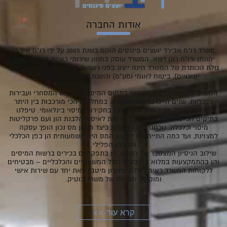
אודות החברה
משרד רו"ח אבירד יועצים פיננסים הוקם בשנת 2005 על ידי רו"ח איל בן
יהונתן ורו"ח רונן דשא. המשרד עוסק במגוון שירותי ראיית חשבון כאשר
גולת הכותרת של המשרד הינה ייצוג בפני רשויות המס (מס הכנסה (שומה
וניכויים), ביטוח לאומי ומע"מ) והשגת הסדרי מס ("רולינג").
המשרד מתמחה בייצוג לקוחות בתחום המיסוי, המשפט המסחרי ועבירות
כלכליות. שנים היינו ברשות המיסים, במחלקות הכי מורכבות בין היתר
בפקיד שומה חקירות ת"א והמרכז בחקירות ומיסוי בינלאומי. טיפלנו
בתיקים הכי גדולים בשיתוף עם הרשות לאיסור הלבנת הון ועם פרקליטות
מיסוי וכלכלה. נוכחנו לדעת מקרוב כיצד תכנון מס נכון הופך עסקה
למצוינת, ועד כמה התייחסות לתכנון המס היא משמעותית הן בפן הכלכלי
והן בפן הפלילי.
שילוב הניסיון המצטבר של הצוות, הן בתפקידים בכירים ברשות המיסים
והן בהתמקצעות במלוא ההיבטים כולל המשפטיים והכלכליים – מבטיחים
ללקוחות המשרד ראיה כוללת ופתרון מיטבי וזאת יחד עם שירות אישי
ומוקפד, וזמינות של משרד בוטיק.
קרא עוד >>