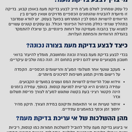
כל עסק שמחויב לשלם מע"מ חייב לבצע בדיקת מעמ באופן קבוע. בדיקה
זו מיועדת להבטיח שהנתונים הכספיים מדויקים ושאין פערים בין
הדיווחים לרשויות המס לבין המתרחש בפועל בעסק. יש לוודא שמדובר
בתהליך שגרתי כחלק מהניהול הפיננסי הכולל. גם עסקים קטנים עשויים
למצוא ערך בהבנה מעמיקה של דוחות פיננסיים, כך שיוכלו להתמקד
בהגדלת הרווחיות והפחתת העלויות.
כיצד לבצע בדיקת מעמ בצורה נכונה?
בכדי לבצע בדיקת מעמ בצורה נכונה ומחושבת, מומלץ להיעזר ברואי
חשבון מקצועיים שיש להם ניסיון בתחום זה. הנה כמה שלבים עיקריים:
מעקב שוטף אחר תשלומי המע"מ והרישומים הכספיים. הקפדה
על רישום מדויק תמנע חשיפות לסיכונים מיותרים.
ווידוא שכל הדיווחים לרשויות המס נעשים במועדים הקבועים.
עמידה בזמנים היא קריטית למניעת קנסות. בנוסף, עמידה בזמנים
הינה פקטור רציני בעת בקשה שתוגש למע"מ לצורך פריסת תשלום
וכדו'
איתור טעויות או אי התאמות ותיקונם במידת הצורך. תיקון מהיר
יחסוך זמן וכסף במאמצים עתידיים.
מהן ההשלכות של אי עריכת בדיקת מעמ?
אי ביצוע בדיקת מעמ עלול להוביל להשלכות חמורות כמו קנסות, ריביות