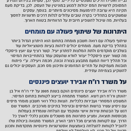
גבייה ואפילו הליכים משפטיים פליליים. נוסף לכך, טעויות בפירוט המידע
המסופק לרשויות המס יכולות לפגוע במוניטין של העסק. לכן, בדיקת מעמ
תקינה היא ערובה להימנעות מסיכונים מיותרים. בנוסף, עסקים
שמשקיעים בתהליכי בקרה טובים עלולים לגלות דרכים חדשניות לחסוך
בעלויות, מה שיכול להשפיע חיובית על הרווחיות בטווח הארוך.
היתרונות של שיתוף פעולה עם מומחים
שיתוף פעולה עם רואה חשבון מומחה בתחום הוא היתרון הגדול ביותר
בתהליך בדיקת מעמ. מומחים יכולים לזהות בעיות פוטנציאליות עוד
בשלבים מוקדמים ולתת המלצות לפתרון יעיל. קשר רציף עם יועץ פיסקלי
מה קשור יועץ פיסקלי? יעזור לוודא שהעסק עמד בהתחייבויות המיסוי
וכל תהליך דיווח המעמ מתבצע בצורה נכונה, חכמה ויעילה. ע"י פיתוח
תובנות מעמיקות על תזרים המזומנים ותיכנון מס חכם, העסקים יכולים גם
להשקיע בצמיחה עתידית.
על משרד רו"ח אבירד יועצים פיננסים
משרד רו"ח אבירד יועצים פיננסים הוקם בשנת 2005 על ידי רו"ח איל בן
יהונתן ורו"ח רונן דשא. המשרד מתמחה בייצוג לקוחות בתחום המיסוי,
המשפט המסחרי ועבירות כלכליות. הצוות כולל רואי חשבון מומחי מיסים
עם ניסיון עשיר ברשות המיסים ובטיפול בתיקים מורכבים. המשרד שם
דגש על הבטחת שירות אישי ומוקפד עם הצלחה שנמדדת בעמלות
מבוססות תוצאה, ומציע פתרונות מס מושכלים ותכנון כלכלי לאורך כל
הדרך. עם לקוחות מרוצים מכל רחבי הארץ, המשרד מתגאה ביכולת שלו
להוביל לקוחות להצלחה באמצעות אסטרטגיות פיננסיות מתקדמות ותכנון
מדויק של כל פרט. לא הצלחת? לא שילמת