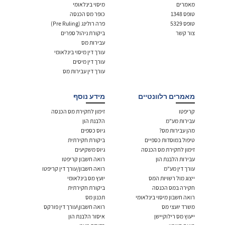
מאמרים
מיסוי בינלאומי
טופס 1348
כופר מס הכנסה
טופס 5329
פרה רולינג (Pre Ruling)
צור קשר
ביקורת ניהול ספרים
עבירות מס
עורך דין מיסוי בינלאומי
עורך דין מיסים
עורך דין עבירות מס
מאמרים רלוונטיים
מידע נוסף
קריפטו
זימון לחקירת מס הכנסה
עבירות מע"מ
הלבנת הון
מהן עבירות מס?
גיוס כספים
טיפול במוסדות כספיים
ביקורת חקירתית
זימון לחקירת מס הכנסה
גיוס משקיעים
עבירות הלבנת הון
רואה חשבון קריפטו
עורך דין מע"מ
רואה חשבון/עורך דין קריפטו
ייצוג מול רשויות המס
יועץ מס בינלאומי
חקירה במס הכנסה
ביקורת חקירתית
רואה חשבון מיסוי בינלאומי
תכנון מס
משרד יועצי מס
רואה חשבון\עורך דין פורקס
ייעוץ מס רילוקיישן
איסור הלבנת הון