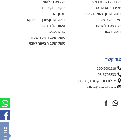
ייצוג מול רשויות המס
יועץ מס בינלאומי
חקירה במס הכנסה
ביקורת חקירתית
רואה חשבון מיסוי בינלאומי
תכנון מס
משרד יועצי מס
רואה חשבון\עורך דין פורקס
ייעוץ מס רילוקיישן
איסור הלבנת הון
רואה חשבון
בדיקת מעמ
ניתוק תושבות מס הכנסה
ניתוק תושבות ביטוח לאומי
צור קשר
050-3001818
03-6706333
ארלוזורוב 1 קומה 1 , רמת גן
office@avirad.com
צור קשר