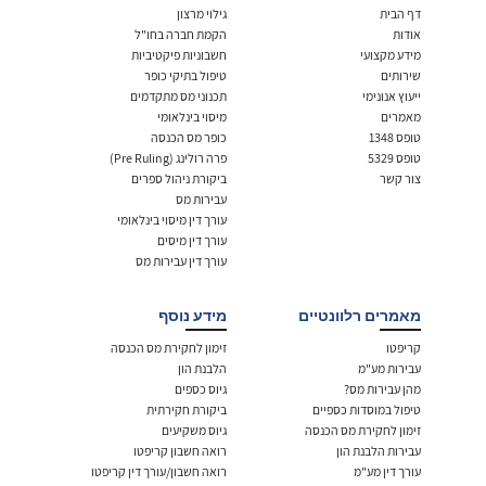
דף הבית
גילוי מרצון
אודות
הקמת חברה בחו"ל
מידע מקצועי
חשבוניות פיקטיביות
שירותים
טיפול בתיקי כופר
ייעוץ אנונימי
תכנוני מס מתקדמים
מאמרים
מיסוי בינלאומי
טופס 1348
כופר מס הכנסה
טופס 5329
פרה רולינג (Pre Ruling)
צור קשר
ביקורת ניהול ספרים
עבירות מס
עורך דין מיסוי בינלאומי
עורך דין מיסים
עורך דין עבירות מס
מאמרים רלוונטיים
מידע נוסף
קריפטו
זימון לחקירת מס הכנסה
עבירות מע"מ
הלבנת הון
מהן עבירות מס?
גיוס כספים
טיפול במוסדות כספיים
ביקורת חקירתית
זימון לחקירת מס הכנסה
גיוס משקיעים
עבירות הלבנת הון
רואה חשבון קריפטו
עורך דין מע"מ
רואה חשבון/עורך דין קריפטו