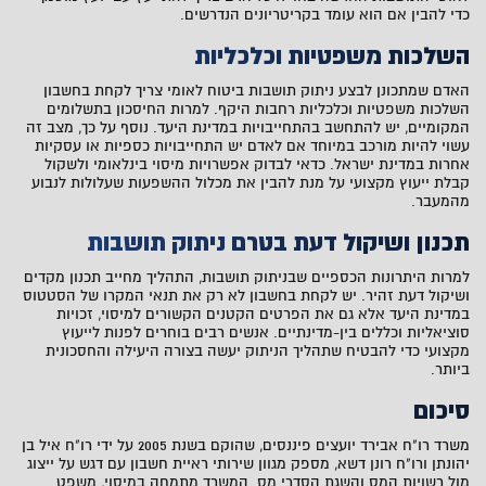
כדי להבין אם הוא עומד בקריטריונים הנדרשים.
השלכות משפטיות וכלכליות
האדם שמתכונן לבצע ניתוק תושבות ביטוח לאומי צריך לקחת בחשבון
השלכות משפטיות וכלכליות רחבות היקף. למרות החיסכון בתשלומים
המקומיים, יש להתחשב בהתחייבויות במדינת היעד. נוסף על כך, מצב זה
עשוי להיות מורכב במיוחד אם לאדם יש התחייבויות כספיות או עסקיות
אחרות במדינת ישראל. כדאי לבדוק אפשרויות מיסוי בינלאומי ולשקול
קבלת ייעוץ מקצועי על מנת להבין את מכלול ההשפעות שעלולות לנבוע
מהמעבר.
תכנון ושיקול דעת בטרם ניתוק תושבות
למרות היתרונות הכספיים שבניתוק תושבות, התהליך מחייב תכנון מקדים
ושיקול דעת זהיר. יש לקחת בחשבון לא רק את תנאי המקרו של הסטטוס
במדינת היעד אלא גם את הפרטים הקטנים הקשורים למיסוי, זכויות
סוציאליות וכללים בין-מדינתיים. אנשים רבים בוחרים לפנות לייעוץ
מקצועי כדי להבטיח שתהליך הניתוק יעשה בצורה היעילה והחסכונית
ביותר.
סיכום
משרד רו"ח אבירד יועצים פיננסים, שהוקם בשנת 2005 על ידי רו"ח איל בן
יהונתן ורו"ח רונן דשא, מספק מגוון שירותי ראיית חשבון עם דגש על
ייצוג
מול רשויות המס
והשגת הסדרי מס. המשרד מתמחה במיסוי, משפט