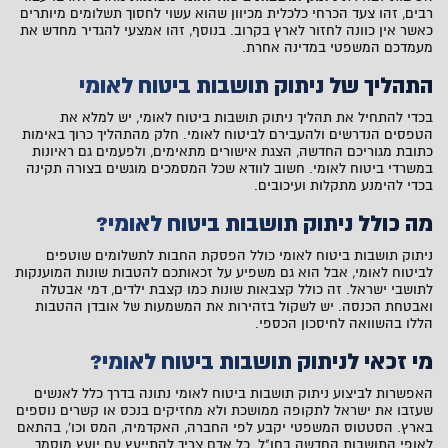
רבים, זהו צעד הכרחי כלכלית מכיוון שהוא עשוי לחסוך תשלומים מיותרים
כאשר אין כוונה לחזור לארץ בקרוב. בנוסף, זהו אמצעי להגדיר מחדש את
מעמדכם המשפטי במדינה אחרת.
התהליך של ניתוק תושבות ביטוח לאומי
בכדי להתחיל את תהליך ניתוק תושבות ביטוח לאומי, יש למלא את
הטפסים הנדרשים ולהעבירם לביטוח לאומי. חלק מהתהליך כרוך באימות
כתובת מגוריכם החדשה, הצגת אישורים מתאימים, ולפעמים גם ראיונות
במשרדי ביטוח לאומי. חשוב לוודא שכל המסמכים מוגשים בצורה תקינה
בכדי להימנע מתקלות ועיכובים.
מה כולל ניתוק תושבות ביטוח לאומי?
ניתוק תושבות ביטוח לאומי כולל הפסקת החבות לתשלומים שוטפים
לביטוח לאומי, אבל הוא גם משפיע על זכאותכם להטבות שונות המוענקות
לתושבי ישראל. זה כולל קצבאות שונות כמו קצבת ילדים, דמי אבטלה
ואבטחת הכנסה. יש לשקול בזהירות את המשמעות של אובדן ההטבות
הללו בהשוואה לחיסכון הכספי.
מי זכאי לניתוק תושבות ביטוח לאומי?
האפשרות לביצוע ניתוק תושבות ביטוח לאומי נתונה בדרך כלל לאנשים
שעזבו את ישראל לתקופה ממושכת ולא מחזיקים בנכס או קשרים נוספים
בארץ. הסטטוס המשפטי יקבע לפי החברה, האקדמיה, המס וכו', בהתאם
לאופי התושבות החדשה בחו"ל. כל אדם צריך להתייעץ עם יועץ מוסמך