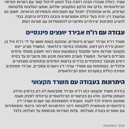
עשיר, כאלה שצברו הבנה רחבה בכל הנוגע לניהול קשר עם רשויות המיסוי
הבינלאומיות. בדקו את הרקע המקצועי שלהם, שמעו המלצות מלקוחות
קודמים, וודאו שהתהליך יתנהל עם השקיפות והמסירות הראויות. חשוב גם
שהעורך דין יהיה בעל יכולת אסטרטגית והבנה כלכלית נרחבת, בכדי
להציע פתרונות יצירתיים וחדשניים להתמודדות עם סוגיות המס.
עבודה עם רו"ח אבירד יועצים פיננסיים
משרד רו"ח אבירד יועצים פיננסיים, שהוקם בשנת 2005 על ידי רו"ח איל בן
יהונתן ורו"ח רונן דשא, מתמחה במיסוי בינלאומי. המשרד מציע ייצוג
מקצועי ושירות אישי ומוקפד באמצעות צוות רואי חשבון מומחי מיסים
מובילים בישראל. המשרד מעניק פתרונות תכנון מס מיטביים על בסיס
ניסיון מצטבר בתפקידים בכירים ברשות המיסים ובתחומים משפטיים
וכלכליים. בשותפות עם משרדי עורכי דין ויועצים עסקיים, אבירד מספקים
תמיכה כוללת במערכת המס הבינלאומית.
היתרונות בעבודה עם משרד מקצועי
בחירת משרד מקצועי כמו רו"ח אבירד מתבטאת לא רק בניסיון והידע
העמוק שלהם, אלא גם בקישורים הבינלאומיים וביכולת לספק מענה
מותאם אישית לכל לקוח. העבודה המשותפת עם יועצים ועורכי דין
בינלאומיים מאפשרת ללקוחות זיהוי הזדמנויות לשיפור פיננסי והתמודדות
עם אתגרים בצורה מוצלחת. עלות השירות מבוססת על הצלחה בלבד
שתף באמצעות: