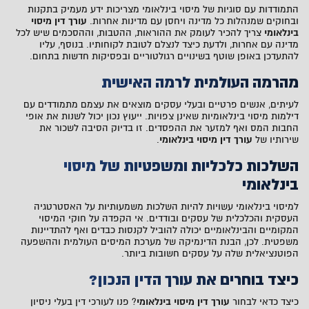
התמודדות עם סוגיות של מיסוי בינלאומי מצריכות ידע מעמיק בתקנות
ובחוקים שמנהלות כל מדינה ויחסן עם מדינות אחרות.
עורך דין מיסוי
בינלאומי
צריך להכיר לעומק את ההוראות, ההטבות, וההסכמים שיש לכל
מדינה עם אחרות, ולדעת כיצד לנצלם לטובת לקוחותיו. בנוסף, עליו
להתעדכן באופן שוטף בשינויים רגולטוריים ובפסיקות חדשות בתחום.
מהרמה העולמית לרמה האישית
לעיתים, אנשים פרטיים ובעלי עסקים מוצאים את עצמם מתמודדים עם
דילמות מיסוי בינלאומיות שאינן צפויות. ייעוץ נכון יכול לשנות את אופי
החבות המס ואף למזער את ההפסדים. זו בדיוק הסיבה לשכור את
שירותיו של
עורך דין מיסוי בינלאומי
.
השלכות כלכליות ומשפטיות של מיסוי
בינלאומי
למיסוי בינלאומי עשויות להיות השלכות משמעותיות על האסטרטגיה
העסקית והכלכלית של עסקים ובודדים. אי הקפדה על חוקי המיסוי
המקומיים והבינלאומיים יכולה להוביל לקנסות כבדים ואף להתדיינות
משפטית. לכן, הבנת הדינמיקה של מערכת המיסים העולמית וההשפעה
הפוטנציאלית שלה על עסקים חשובות ביותר.
כיצד בוחרים את עורך הדין הנכון?
כיצד כדאי לבחור
עורך דין מיסוי בינלאומי
? פנו לעורכי דין בעלי ניסיון