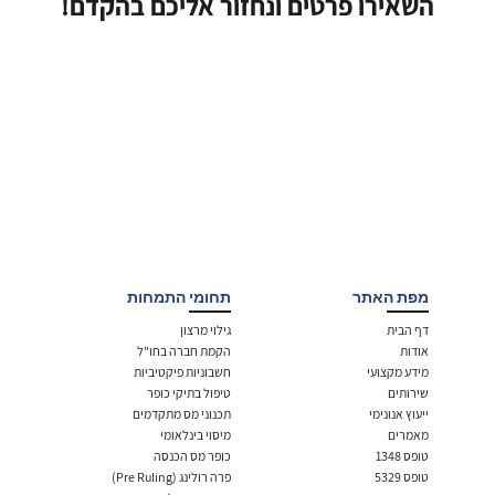
השאירו פרטים ונחזור אליכם בהקדם!
מפת האתר
תחומי התמחות
דף הבית
גילוי מרצון
אודות
הקמת חברה בחו"ל
מידע מקצועי
חשבוניות פיקטיביות
שירותים
טיפול בתיקי כופר
ייעוץ אנונימי
תכנוני מס מתקדמים
מאמרים
מיסוי בינלאומי
טופס 1348
כופר מס הכנסה
טופס 5329
פרה רולינג (Pre Ruling)