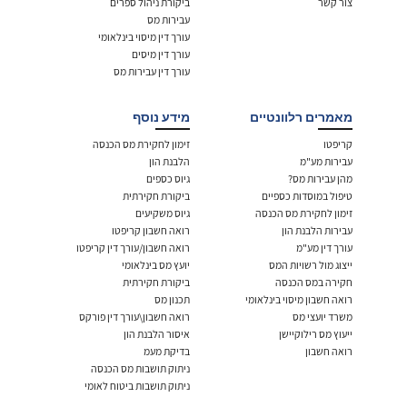
צור קשר
ביקורת ניהול ספרים
עבירות מס
עורך דין מיסוי בינלאומי
עורך דין מיסים
עורך דין עבירות מס
מאמרים רלוונטיים
מידע נוסף
קריפטו
זימון לחקירת מס הכנסה
עבירות מע"מ
הלבנת הון
מהן עבירות מס?
גיוס כספים
טיפול במוסדות כספיים
ביקורת חקירתית
זימון לחקירת מס הכנסה
גיוס משקיעים
עבירות הלבנת הון
רואה חשבון קריפטו
עורך דין מע"מ
רואה חשבון/עורך דין קריפטו
ייצוג מול רשויות המס
יועץ מס בינלאומי
חקירה במס הכנסה
ביקורת חקירתית
רואה חשבון מיסוי בינלאומי
תכנון מס
משרד יועצי מס
רואה חשבון\עורך דין פורקס
ייעוץ מס רילוקיישן
איסור הלבנת הון
רואה חשבון
בדיקת מעמ
ניתוק תושבות מס הכנסה
ניתוק תושבות ביטוח לאומי