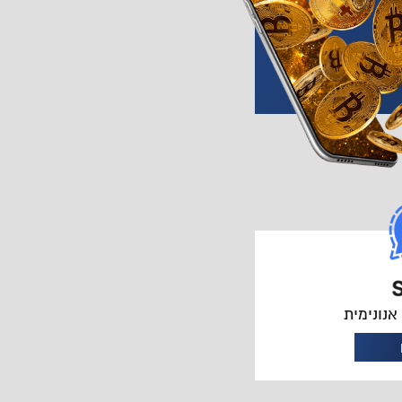
נונימית